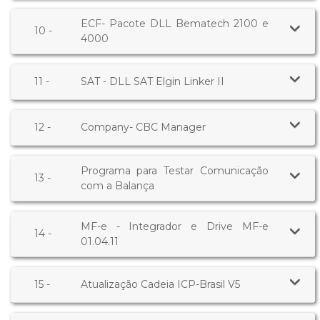
ECF- Pacote DLL Bematech 2100 e
10 -
4000
11 -
SAT - DLL SAT Elgin Linker II
12 -
Company- CBC Manager
Programa para Testar Comunicação
13 -
com a Balança
MF-e - Integrador e Drive MF-e
14 -
01.04.11
15 -
Atualização Cadeia ICP-Brasil V5