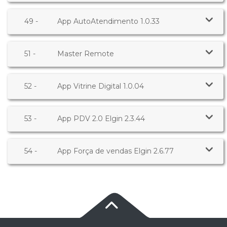
49 -
App AutoAtendimento 1.0.33
51 -
Master Remote
52 -
App Vitrine Digital 1.0.04
53 -
App PDV 2.0 Elgin 2.3.44
54 -
App Força de vendas Elgin 2.6.77