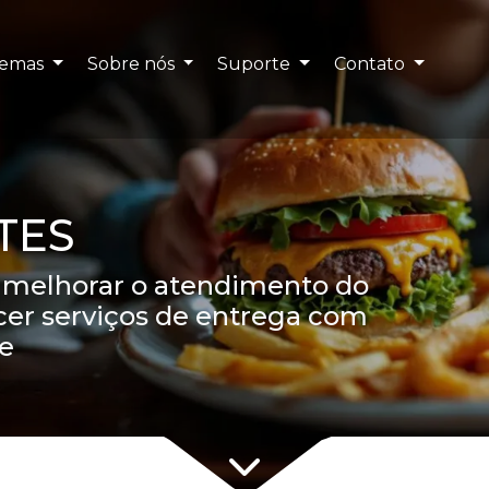
temas
Sobre nós
Suporte
Contato
TES
a melhorar o atendimento do
cer serviços de entrega com
de