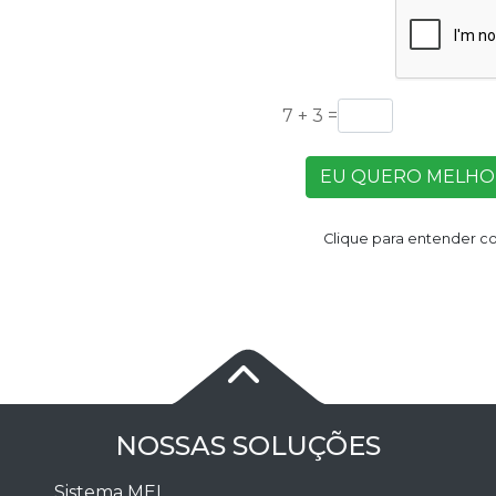
7 + 3
=
EU QUERO MELHO
Clique para entender c
NOSSAS SOLUÇÕES
Sistema MEI