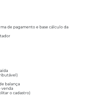
orma de pagamento e base cálculo da
contador
saída
ributável)
 de balança
e venda
litar o cadastro)