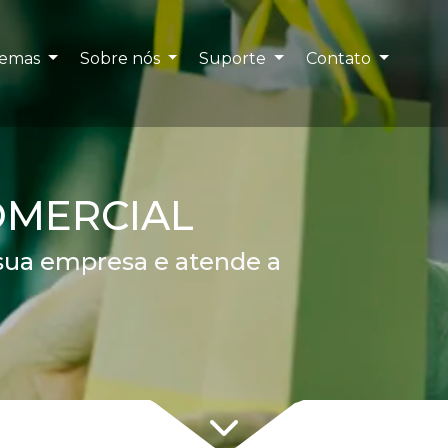
temas
Sobre nós
Suporte
Contato
OMERCIAL
 sua empresa e atende a